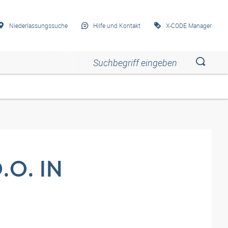
Niederlassungssuche
Hilfe und Kontakt
X-CODE Manager
Esc
Esc
Esc
Esc
Esc
O. IN