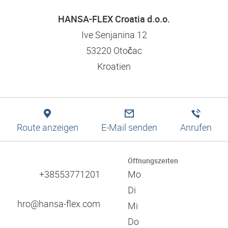
Logistiklösungen
Bewerbungstipps
Filtration
Niederlassungssuche
Engineering
HANSA-FLEX Croatia d.o.o.
Ausbildung und duales Studium
Pneumatik
Produktion
Leitbild und Werte
Ive Senjanina 12
Digitale Services
53220 Otočac
Technische Informationen
Verantwortung und Soziales Engagement
Kroatien
Schulungen
Referenzen
Zulassungen
Zertifikate
Kataloge
Verbände
Route anzeigen
E-Mail senden
Anrufen
Messen
60 Jahre HANSA-FLEX
Öffnungszeiten
+38553771201
Mo
Di
hro@hansa-flex.com
Mi
Do