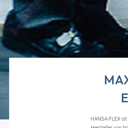
MAX
HANSA‑FLEX
ist
Hersteller von 