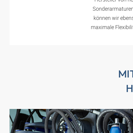
Sonderarmaturen,
können wir ebens
maximale Flexibil
MI
H