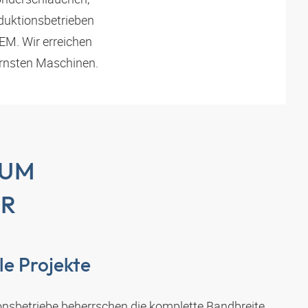
duktionsbetrieben
EM. Wir erreichen
ernsten Maschinen.
ZUM
ER
lle Projekte
nsbetriebe beherrschen die komplette Bandbreite.