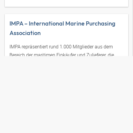
IMPA – International Marine Purchasing
Association
IMPA repräsentiert rund 1.000 Mitglieder aus dem
Bereich der maritimen Einkäufer und Zulieferer, die
sich für eine kontinuierliche Verbesserung und
Entwicklung der Branche einsetzen.
Großbritannien
Mehr erfahren
Deutsch-Kroatische Industrie- und
Handelskammer