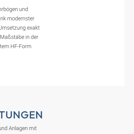
hrbögen und
nk modernster
e Umsetzung exakt
Maßstäbe in der
stem HF-Form.
EITUNGEN
 und Anlagen mit