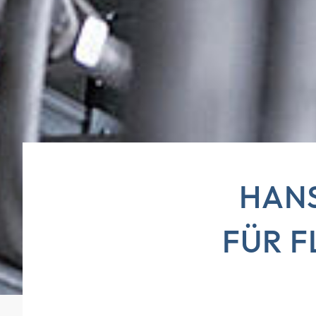
HAN
FÜR F