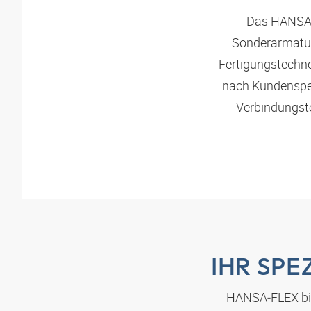
Das
HANSA
Sonderarmature
Fertigungstechno
nach Kundenspez
Verbindungst
IHR SPE
HANSA‑FLEX
bi