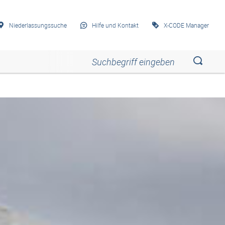
Niederlassungssuche
Hilfe und Kontakt
X-CODE Manager
Esc
Esc
Esc
Esc
Esc