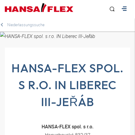
Niederlassungssuche
HANSA-FLEX SPOL.
S R.O. IN LIBEREC
III-JEŘÁB
HANSA-FLEX spol. s r.o.
Hanychovská 832/37