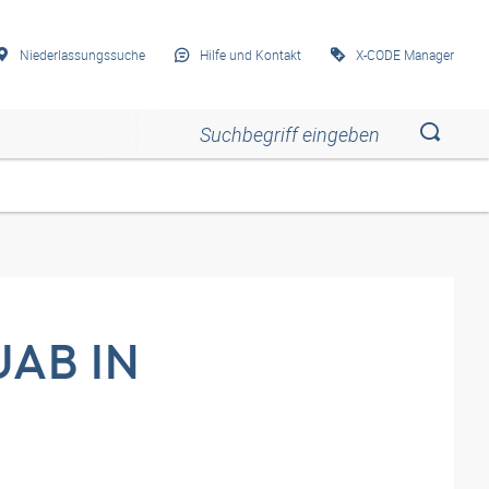
Niederlassungssuche
Hilfe und Kontakt
X-CODE Manager
Esc
Esc
Esc
Esc
Esc
UAB IN