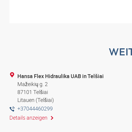
WEI
Hansa Flex Hidraulika UAB in Telšiai
Mažeikių g. 2
87101 Telšiai
Litauen (Telšiai)
+37044460299
Details anzeigen