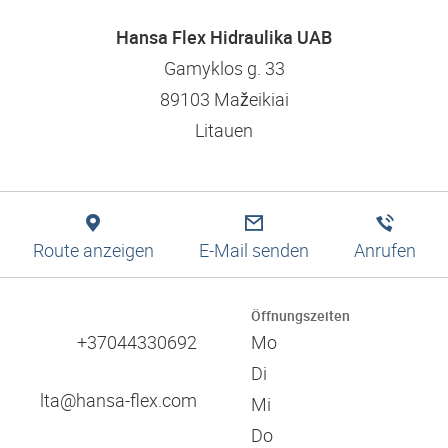
Logistiklösungen
Bewerbungstipps
Filtration
Niederlassungssuche
Engineering
Hansa Flex Hidraulika UAB
Ausbildung und duales Studium
Pneumatik
Produktion
Leitbild und Werte
Gamyklos g. 33
Digitale Services
89103 Mažeikiai
Technische Informationen
Verantwortung und Soziales Engagement
Litauen
Schulungen
Referenzen
Zulassungen
Zertifikate
Kataloge
Verbände
Route anzeigen
E-Mail senden
Anrufen
Messen
60 Jahre HANSA-FLEX
Öffnungszeiten
+37044330692
Mo
Di
lta@hansa-flex.com
Mi
Do