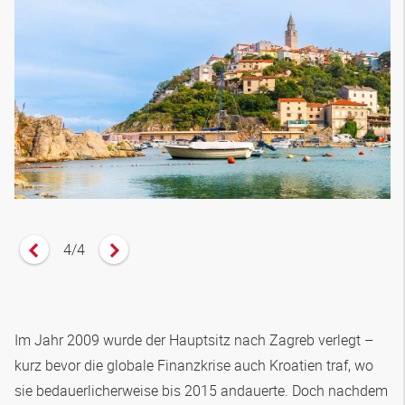
4
/
4
Vorheriges Zitat anzeigen
Nächstes Zitat anzeigen
Im Jahr 2009 wurde der Hauptsitz nach Zagreb verlegt –
kurz bevor die globale Finanzkrise auch Kroatien traf, wo
sie bedauerlicherweise bis 2015 andauerte. Doch nachdem