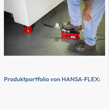
Produktportfolio von
HANSA‑FLEX
:
die 700bar-Serien
Handpumpen vom Typ HK 700 P
Mit stabilem Gehäuse und robuster Handhebelmechanik