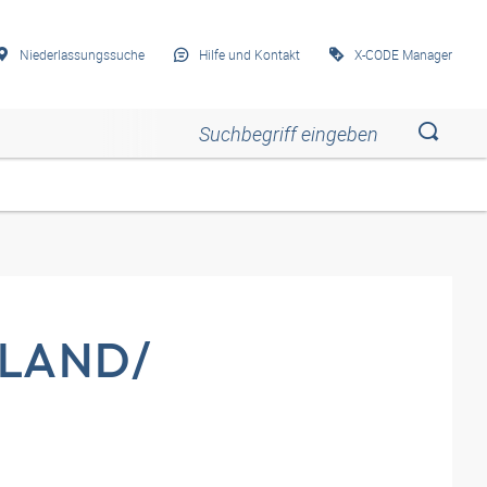
Niederlassungssuche
Hilfe und Kontakt
X-CODE Manager
Esc
Esc
Esc
Esc
Esc
ELAND/