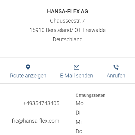
Logistiklösungen
Bewerbungstipps
Filtration
Niederlassungssuche
Engineering
HANSA-FLEX AG
Ausbildung und duales Studium
Pneumatik
Produktion
Leitbild und Werte
Chausseestr. 7
Digitale Services
15910 Bersteland/ OT Freiwalde
Technische Informationen
Verantwortung und Soziales Engagement
Deutschland
Schulungen
Referenzen
Zulassungen
Zertifikate
Kataloge
Verbände
Route anzeigen
E-Mail senden
Anrufen
Messen
60 Jahre HANSA-FLEX
Öffnungszeiten
+49354743405
Mo
Di
fre@hansa-flex.com
Mi
Do