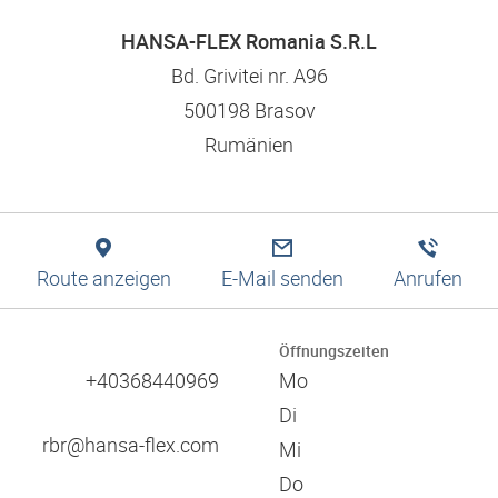
Logistiklösungen
Bewerbungstipps
Filtration
Niederlassungssuche
Engineering
HANSA-FLEX Romania S.R.L
Ausbildung und duales Studium
Pneumatik
Produktion
Leitbild und Werte
Bd. Grivitei nr. A96
Digitale Services
500198 Brasov
Technische Informationen
Verantwortung und Soziales Engagement
Rumänien
Schulungen
Referenzen
Zulassungen
Zertifikate
Kataloge
Verbände
Route anzeigen
E-Mail senden
Anrufen
Messen
60 Jahre HANSA-FLEX
Öffnungszeiten
+40368440969
Mo
Di
rbr@hansa-flex.com
Mi
Do