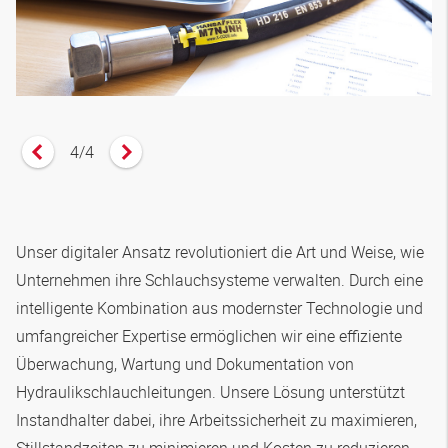
4
/
4
Vorheriges Zitat anzeigen
Nächstes Zitat anzeigen
Unser digitaler Ansatz revolutioniert die Art und Weise, wie
Unternehmen ihre Schlauchsysteme verwalten. Durch eine
intelligente Kombination aus modernster Technologie und
umfangreicher Expertise ermöglichen wir eine effiziente
Überwachung, Wartung und Dokumentation von
Hydraulikschlauchleitungen. Unsere Lösung unterstützt
Instandhalter dabei, ihre Arbeitssicherheit zu maximieren,
Stillstandzeiten zu minimieren und Kosten zu reduzieren.