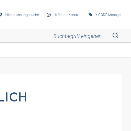
Niederlassungssuche
Hilfe und Kontakt
X-CODE Manager
Esc
Esc
Esc
Esc
Esc
LICH