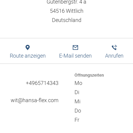
Logistiklösungen
Gutenbergstr. 4 a
Bewerbungstipps
Filtration
Niederlassungssuche
Engineering
54516 Wittlich
Ausbildung und duales Studium
Pneumatik
Produktion
Leitbild und Werte
Deutschland
Digitale Services
Technische Informationen
Verantwortung und Soziales Engagement
Schulungen
Referenzen
Zulassungen
Zertifikate
Route anzeigen
E-Mail senden
Anrufen
Kataloge
Verbände
Öffnungszeiten
Messen
+4965714343
Mo
60 Jahre HANSA-FLEX
Di
wit@hansa-flex.com
Mi
Do
Fr