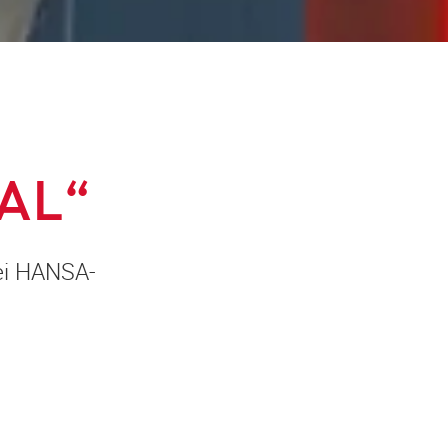
E
AL“
bei HANSA-