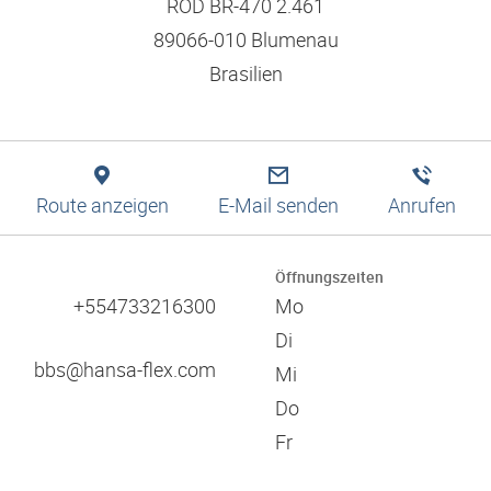
Logistiklösungen
ROD BR-470 2.461
Bewerbungstipps
Filtration
Niederlassungssuche
Engineering
89066-010 Blumenau
Ausbildung und duales Studium
Pneumatik
Produktion
Leitbild und Werte
Brasilien
Digitale Services
Technische Informationen
Verantwortung und Soziales Engagement
Schulungen
Referenzen
Zulassungen
Zertifikate
Route anzeigen
E-Mail senden
Anrufen
Kataloge
Verbände
Öffnungszeiten
Messen
+554733216300
Mo
60 Jahre HANSA-FLEX
Di
bbs@hansa-flex.com
Mi
Do
Fr