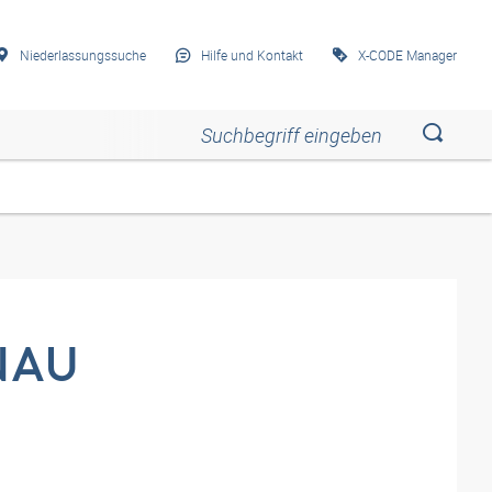
Niederlassungssuche
Hilfe und Kontakt
X-CODE Manager
Esc
Esc
Esc
Esc
Esc
NAU