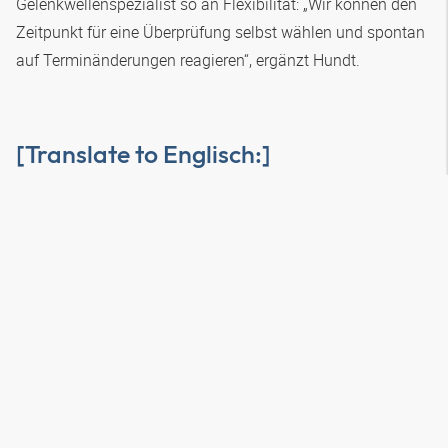
Gelenkwellenspezialist so an Flexibilität: „Wir können den
Zeitpunkt für eine Überprüfung selbst wählen und spontan
auf Terminänderungen reagieren“, ergänzt Hundt.
[Translate to Englisch:]
Praxisorientierte Fortbildung
[Translate to Englisch:] Als befähigte Person ist Hundt
verpflichtet, sein Wissen regelmäßig aufzufrischen. Auch
sein Arbeitgeber legt großen Wert darauf, dass Hundt seine
Kenntnisse in Hydraulik und Arbeitssicherheit in
regelmäßigen Abständen auf den aktuellen Stand bringt.
Erste Anlaufstelle für entsprechende Kurse und Workshops
ist dabei die Internationale Hydraulik Akademie (IHA): „Die
Veranstaltungen sind sehr praxisorientiert und zeigen
anschaulich, wie sich Regeländerungen auf die Praxis